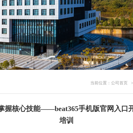
当前位置：
公司首页
握核心技能——beat365手机版官网入
培训