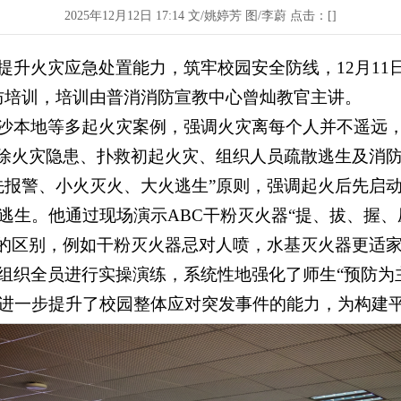
2025年12月12日 17:14 文/姚婷芳 图/李蔚 点击：[
]
升火灾应急处置能力，筑牢校园安全防线，12月11日，
消防培训，培训由普消消防宣教中心曾灿教官主讲。
沙本地等多起火灾案例，强调火灾离每个人并不遥远
消除火灾隐患、扑救初起火灾、组织人员疏散逃生及消
先报警、小火灭火、大火逃生”原则，强调起火后先启
逃生。他通过现场演示ABC干粉灭火器“提、拔、握、
器的区别，例如干粉灭火器忌对人喷，水基灭火器更适
组织全员进行实操演练，系统性地强化了师生“预防为
进一步提升了校园整体应对突发事件的能力，为构建