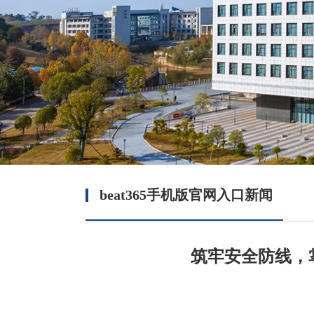
beat365手机版官网入口新闻
筑牢安全防线，掌