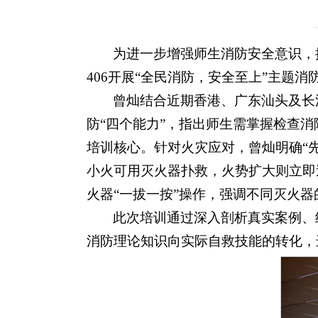
为进一步增强师生消防安全意识，提
406开展“全民消防，安全至上”主题
曾灿结合近期香港、广东汕头及长
防“四个能力”，指出师生需掌握检查
培训核心。针对火灾应对，曾灿明确“
小火可用灭火器扑救，火势扩大则立即
火器“一拔一按”操作，强调不同灭火
此次培训通过深入剖析真实案例、
消防理论知识向实际自救技能的转化，