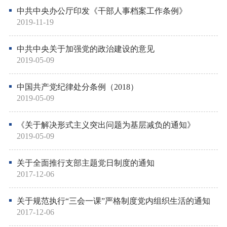
中共中央办公厅印发《干部人事档案工作条例》
2019-11-19
中共中央关于加强党的政治建设的意见
2019-05-09
中国共产党纪律处分条例（2018）
2019-05-09
《关于解决形式主义突出问题为基层减负的通知》
2019-05-09
关于全面推行支部主题党日制度的通知
2017-12-06
关于规范执行“三会一课”严格制度党内组织生活的通知
2017-12-06