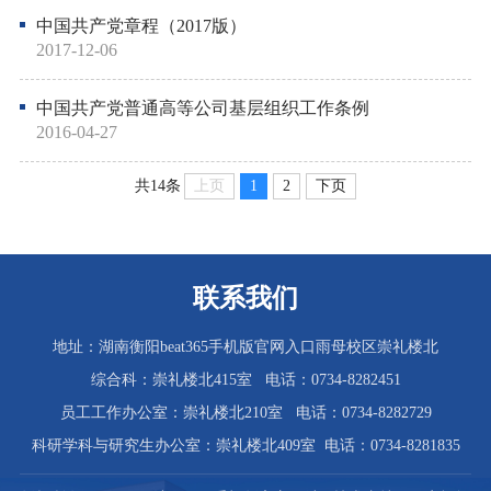
中国共产党章程（2017版）
2017-12-06
中国共产党普通高等公司基层组织工作条例
2016-04-27
上页
1
2
下页
共14条
联系我们
地址：湖南衡阳beat365手机版官网入口雨母校区崇礼楼北
综合科：崇礼楼北415室 电话：0734-8282451
员工工作办公室：崇礼楼北210室 电话：0734-8282729
科研学科与研究生办公室：崇礼楼北409室 电话：0734-8281835