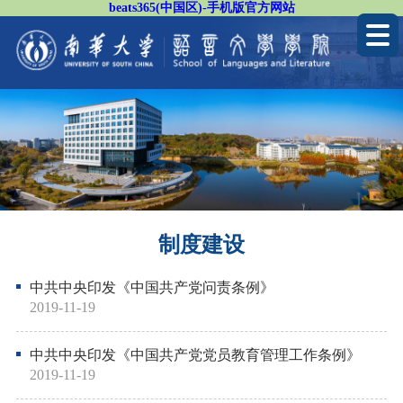
beats365(中国区)-手机版官方网站
制度建设
中共中央印发《中国共产党问责条例》
2019-11-19
中共中央印发《中国共产党党员教育管理工作条例》
2019-11-19